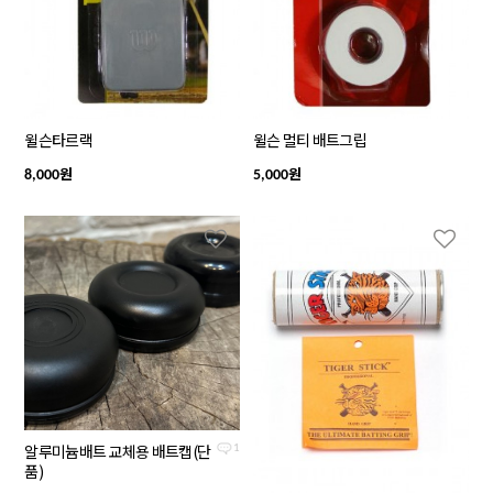
윌슨타르랙
윌슨 멀티 배트그립
원
원
8,000
5,000
알루미늄배트 교체용 배트캡(단
1
품)