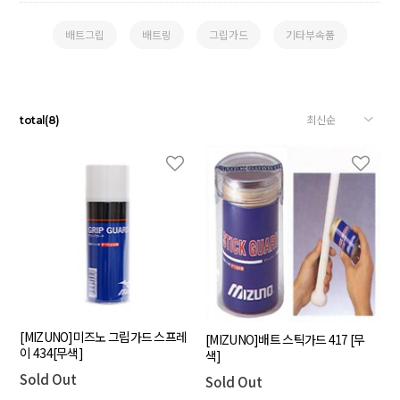
배트그립
배트링
그립가드
기타부속품
total
(
8
)
[MIZUNO]미즈노 그립가드 스프레
[MIZUNO]배트 스틱가드 417 [무
이 434[무색]
색]
Sold Out
Sold Out