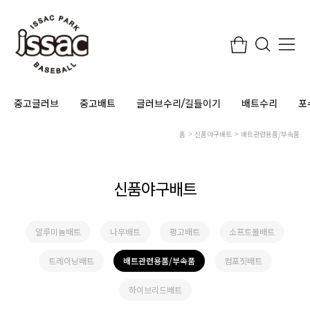
중고글러브
중고배트
글러브수리/길들이기
배트수리
포
홈
신품야구배트
배트관련용품/부속품
신품야구배트
알루미늄배트
나무배트
펑고배트
소프트볼배트
트레이닝배트
배트관련용품/부속품
컴포짓배트
하이브리드배트