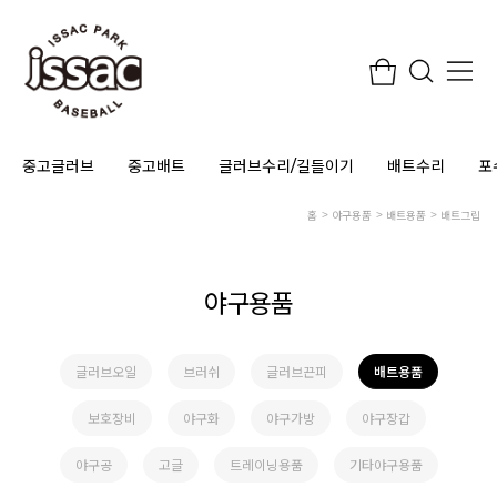
중고글러브
중고배트
글러브수리/길들이기
배트수리
포
홈
야구용품
배트용품
배트그립
야구용품
글러브오일
브러쉬
글러브끈피
배트용품
보호장비
야구화
야구가방
야구장갑
야구공
고글
트레이닝용품
기타야구용품