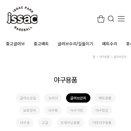
중고글러브
중고배트
글러브수리/길들이기
배트수리
포
홈
야구용품
글러브끈피
야구용품
글러브오일
브러쉬
글러브끈피
배트용품
보호장비
야구화
야구가방
야구장갑
야구공
고글
트레이닝용품
기타야구용품