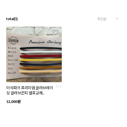
total
(
1
)
이삭파크 프리미엄 글러브레이
1
싱 글러브끈피 셀프교체...
원
12,000