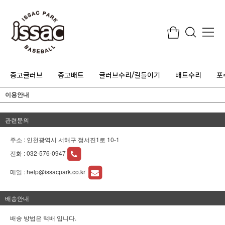
중고글러브
중고배트
글러브수리/길들이기
배트수리
포
이용안내
관련문의
주소 : 인천광역시 서해구 정서진1로 10-1
전화 :
032-576-0947
메일 :
help@issacpark.co.kr
배송안내
배송 방법은 택배 입니다.