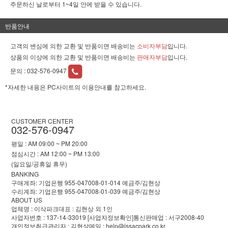
주문하신 날로부터 1~4일 안에 받을 수 있습니다.
반품안내
고객의 변심에 의한 교환 및 반품이면 배송비는
소비자부담
입니다.
상품의 이상에 의한 교환 및 반품이면 배송비는
판매자부담
입니다.
문의 :
032-576-0947
*자세한 내용은 PC사이트의 이용안내를 참고하세요.
CUSTOMER CENTER
032-576-0947
평일 : AM 09:00 ~ PM 20:00
점심시간 : AM 12:00 ~ PM 13:00
(일요일/공휴일 휴무)
BANKING
구매계좌: 기업은행 955-047008-01-014 예금주/김현상
수리계좌: 기업은행 955-047008-01-039 예금주/김현상
ABOUT US
업체명 : 이삭파크
대표 : 김현상 외 1인
사업자번호 : 137-14-33019
[사업자정보확인]
통신판매업 : 서구2008-40
개인정보취급관리자 : 김현상
메일 : help@issacpark.co.kr