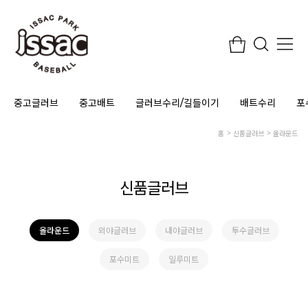
중고글러브
중고배트
글러브수리/길들이기
배트수리
포
홈
신품글러브
올라운드
신품글러브
올라운드
외야글러브
내야글러브
투수글러브
포수미트
일루미트