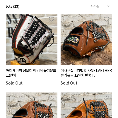
total
(
23
)
하타케야마 샵오더 백검적 올라운드
이사쿠실버라벨 STONE LAETHER
12인치
올라운드 12인치 변형T...
Sold Out
Sold Out