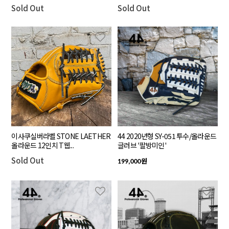
Sold Out
Sold Out
이사쿠실버라벨 STONE LAETHER
44 2020년형 SY-051 투수/올라운드
올라운드 12인치 T웹...
글러브 '팔방미인'
Sold Out
원
199,000