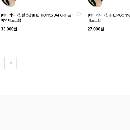
[네이키드그립한정판]THE TROPICS BAT GRIP 프리
[네이키드그립]THE MOONMA
0
미엄 배트그립
배트그립
원
원
33,000
27,000
>>