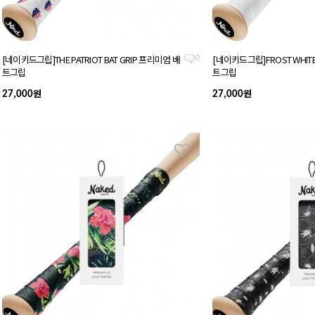
[네이키드그립]THE PATRIOT BAT GRIP 프리미엄 배
[네이키드그립]FROST WHITE
0
트그립
트그립
원
원
27,000
27,000