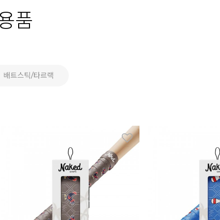
용품
배트스틱/타르랙