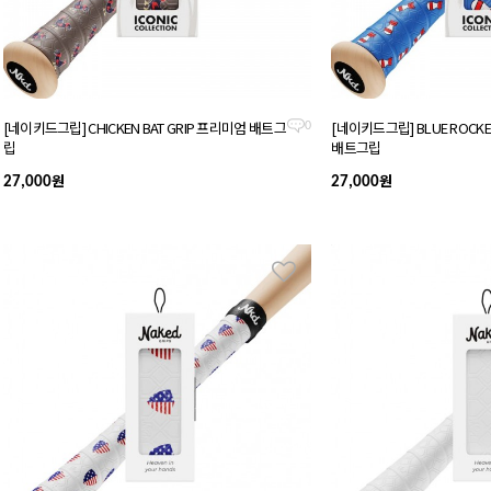
[네이키드그립] CHICKEN BAT GRIP 프리미엄 배트그
[네이키드그립] BLUE ROCKE
0
립
배트그립
원
원
27,000
27,000