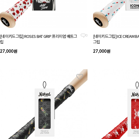
[네이키드그립] ROSES BAT GRIP 프리미엄 배트그
[네이키드그립] ICE CREAM B
0
립
그립
원
원
27,000
27,000