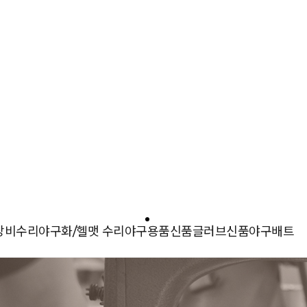
장비수리
야구화/헬맷 수리
야구용품
신품글러브
신품야구배트