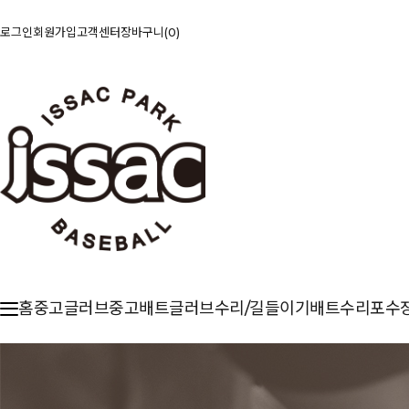
로그인
회원가입
고객센터
장바구니
0
홈
중고글러브
중고배트
글러브수리/길들이기
배트수리
포수